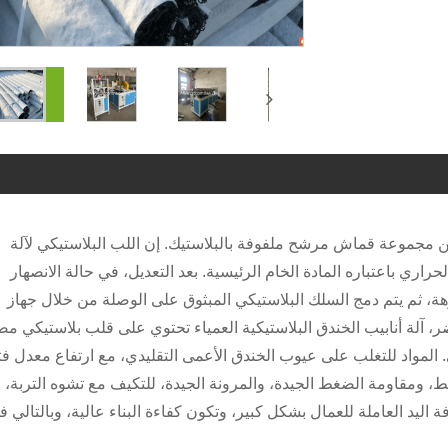
ن آلة أنابيب الخندق البلاستيكية العمياء من Comrise من مجموعة قماش مرشح ملفوفة بالبلاستيك. إن اللب البلاستيكي لآلة
لحراري باعتباره المادة الخام الرئيسية. بعد التعديل، في حالة الانصهار
ة، ثم يتم دمج السلك البلاستيكي المبثوق على الوصلة من خلال جهاز
، آلة أنابيب الخندق البلاستيكية العمياء تحتوي على قلب بلاستيكي م
المواد للتغلب على عيوب الخندق الأعمى التقليدي، مع ارتفاع معدل فت
ط، ومقاومة الضغط الجيدة، والمرونة الجيدة، للتكيف مع تشوه التربة،
افة اليد العاملة للعمال بشكل كبير، وتكون كفاءة البناء عالية، وبالتالي 