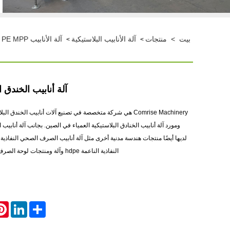
بيت
>
منتجات
آلة الأنابيب البلاستيكية
آلة الأنابيب HDPE PP PPR PE MPP
>
>
آلة أنابيب الخندق ا
Comrise Machinery هي شركة متخصصة في تصنيع آلات أنابيب الخندق 
ومورد آلة أنابيب الخنادق البلاستيكية العمياء في الصين. بجانب آلة أنابيب ا
النفاذية الناعمة hdpe وآلة ومنتجات لوحة الصرف الشعرية البلاستيكية pe.
rest
LinkedIn
Share