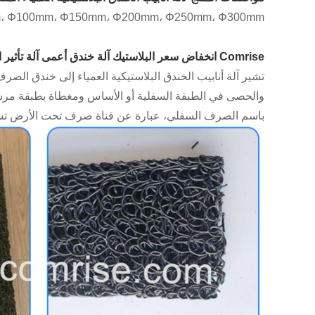
mm، Φ80mm، Φ100mm، Φ150mm، Φ200mm، Φ250mm، Φ300mm
Comrise انخفاض سعر البلاستيك آلة خندق أعمى آلة تأثير الأخدود الأعمى:
تشير آلة أنابيب الخندق البلاستيكية العمياء إلى خندق ال
والحصى في الطبقة السفلية أو الأساس ومغطاة بطبقة مرشح م
باسم الصرف السفلي، عبارة عن قناة صرف تحت الأرض تستخد