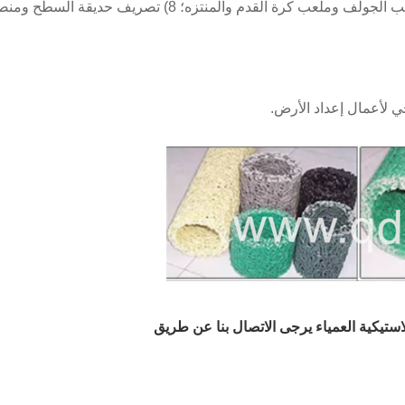
7) تصريف المساحات الخضراء مثل الملاعب الرياضية وملعب الجولف وملعب كرة القدم والمنتزه؛ 8) تصريف حديقة السط
لاستيكية العمياء يرجى الاتصال بنا عن طريق