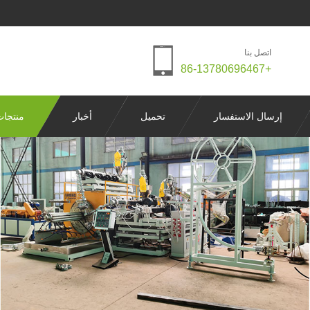
اتصل بنا
+86-13780696467
إرسال الاستفسار
تحميل
أخبار
منتجا